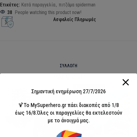
Ετικέτες:
Κατά παραγγελία
,
πιτζάμα spiderman
38
People watching this product now!
Ασφαλείς Πληρωμές
ΣΥΛΛΟΓΗ
ΜΑΓΙΟ 2026
HOT
Άμεσα διαθέσιμο
Σημαντική ενημέρωση 27/7/2026
🍹Το MySuperhero.gr πάει διακοπές από 1/8
έως 16/8.Όλες οι παραγγελίες θα εκτελεστούν
με το άνοιγμά μας.