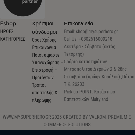
Eshop
Χρήσιμοι
Επικοινωνία
σύνδεσμοι
ΗΡΩΕΣ
Email:
shop@mysuperhero.gr
ΚΑΤΗΓΟΡΙΕΣ
Call Us: +0302616009218
Όροι Χρήσης
Δευτέρα - Σάββατο (εκτός
Επικοινωνία
Τετάρτης)
Ποιοί είμαστε
Ωράριο καταστημάτων
Υπαναχώρηση –
Μητροπολίτου Δερκών 2 & 28ης
Επιστροφή –
Οκτωβρίου (πρώην Καρόλου) ,Πάτρα
Προϊόντων
Τ.Κ. 26233
Τρόποι
Pick up POINT: Κατάστημα
αποστολής &
Βαπτιστικών Mairyland
πληρωμής
WWW.MYSUPERHERO.GR 2025 CREATED BY VALKOM. PREMIUM E-
COMMERCE SOLUTIONS.