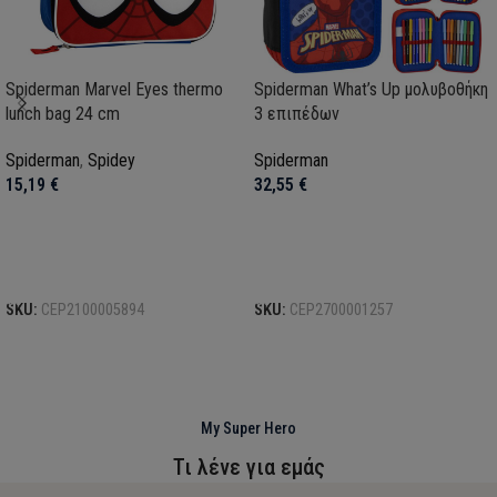
Spiderman Marvel Eyes thermo
Spiderman What’s Up μολυβοθήκη
lunch bag 24 cm
3 επιπέδων
Spiderman
,
Spidey
Spiderman
15,19
€
32,55
€
Προσθήκη στο καλάθι
Προσθήκη στο καλάθι
SKU:
CEP2100005894
SKU:
CEP2700001257
My Super Hero
Τι λένε για εμάς