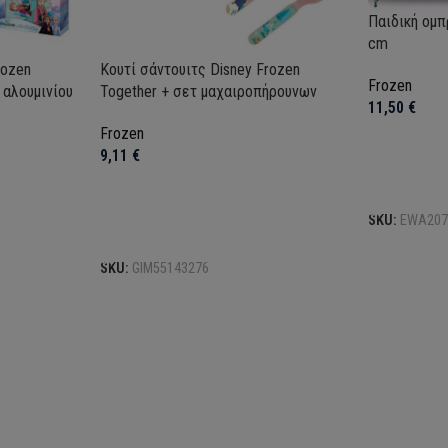
Παιδική ομπ
cm
rozen
Κουτί σάντουιτς Disney Frozen
Frozen
 αλουμινίου
Together + σετ μαχαιροπήρουνων
11,50
€
Frozen
9,11
€
Προσθήκη σ
SKU:
EWA20
Προσθήκη στο καλάθι
SKU:
GIM55143276