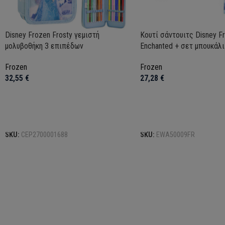
Disney Frozen Frosty γεμιστή
Κουτί σάντουιτς Disney F
μολυβοθήκη 3 επιπέδων
Enchanted + σετ μπουκάλι
Frozen
Frozen
32,55
€
27,28
€
Προσθήκη στο καλάθι
Προσθήκη στο καλάθι
SKU:
CEP2700001688
SKU:
EWA50009FR