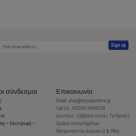
οι σύνδεσμοι
Επικοινωνία
ς
Email:
shop@mysuperhero.gr
α
Call Us: +0302616009218
στε
Δευτέρα - Σάββατο (εκτός Τετάρτης)
ση – Επιστροφή –
Ωράριο καταστημάτων
Μητροπολίτου Δερκών 2 & 28ης