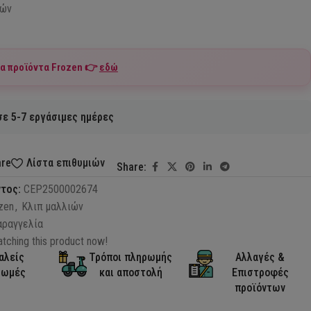
ιών
τα προϊόντα
Frozen
👉
εδώ
ε 5-7 εργάσιμες ημέρες
are
Λίστα επιθυμιών
Share:
ντος:
CEP2500002674
zen
,
Κλιπ μαλλιών
αραγγελία
tching this product now!
αλείς
Τρόποι πληρωμής
Αλλαγές &
ρωμές
και αποστολή
Επιστροφές
προϊόντων