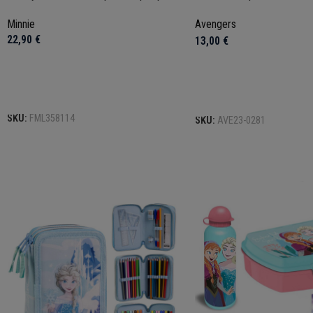
Minnie
Avengers
22,90
€
13,00
€
Επιλογή
Επιλογή
SKU:
FML358114
SKU:
AVE23-0281