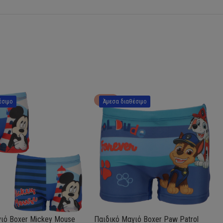
HOT
έσιμο
Άμεσα διαθέσιμο
ιό Boxer Mickey Mouse
Παιδικό Μαγιό Boxer Paw Patrol