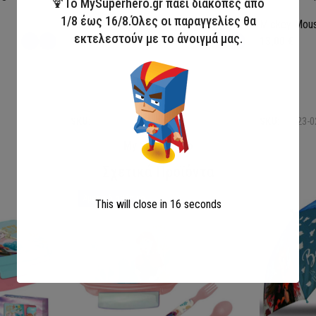
🍹Το MySuperhero.gr πάει διακοπές από
1/8 έως 16/8.Όλες οι παραγγελίες θα
Lilo and Stitch
Mickey Mou
εκτελεστούν με το άνοιγμά μας.
13,00
€
13,00
€
Επιλογή
Επιλογή
SKU:
LIL36-0370
SKU:
MIC23-0
My Super Hero
Σχετικά Προϊόντα
Άμεσα διαθέσιμο
This will close in
15
seconds