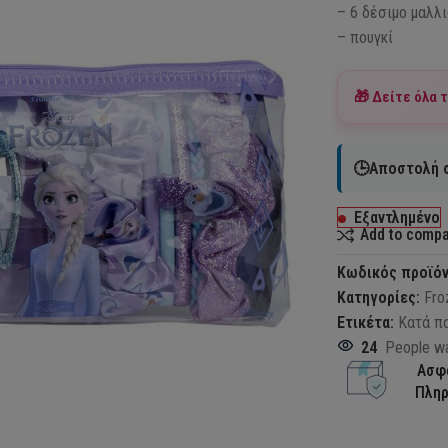
– 6 δέσιμο μαλλ
– πουγκί
🎁 Δείτε όλα 
🕒Αποστολή σ
Εξαντλημένο
Add to comp
Κωδικός προϊό
Κατηγορίες:
Fro
Ετικέτα:
Κατά π
24
People wa
Ασφ
Πλη