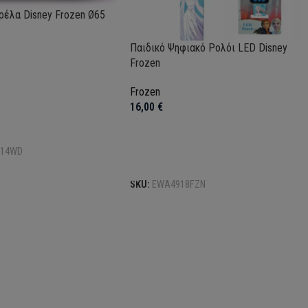
ρέλα Disney Frozen Ø65
Παιδικό Ψηφιακό Ρολόι LED Disney
Frozen
Frozen
16,00
€
το καλάθι
714WD
Προσθήκη στο καλάθι
SKU:
EWA4918FZN