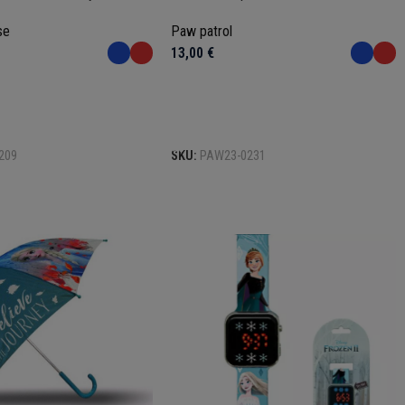
se
Paw patrol
13,00
€
Επιλογή
209
SKU:
PAW23-0231