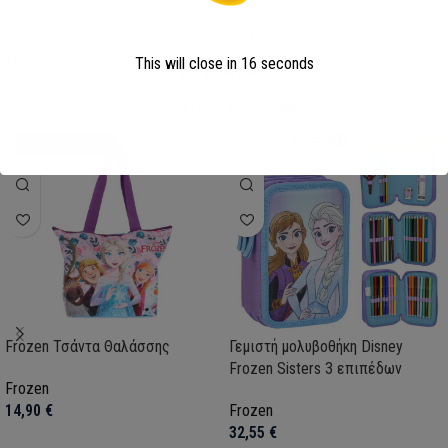
Επιλογή
Επιλογή
SKU:
AVE23-0281
SKU:
FML358114
This will close in
15
seconds
My Super Hero
Σχετικά Προϊόντα
Άμεσα διαθέσιμο
Frozen Τσάντα Θαλάσσης
Γεμιστή μολυβοθήκη Disney
Frozen Sisters 3 επιπέδων
Frozen
14,90
€
Frozen
32,55
€