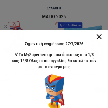
ΣΥΛΛΟΓΗ
ΜΑΓΙΟ 2026
HOT
Άμεσα διαθέσιμο
Σημαντική ενημέρωση 27/7/2026
🍹Το MySuperhero.gr πάει διακοπές από 1/8
έως 16/8.Όλες οι παραγγελίες θα εκτελεστούν
με το άνοιγμά μας.
Disney Minnie Σετ Μαγιό &
Παιδικό Μαγιό Boxer Avengers
Σαρόνγκ
Avengers
Minnie
13,00
€
22,90
€