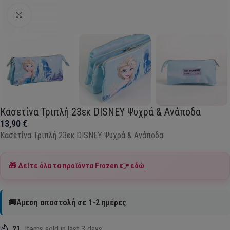
Click to enlarge
Κασετίνα Τριπλή 23εκ DISNEY Ψυχρά & Ανάποδα
13,90
€
Κασετίνα Τριπλή 23εκ DISNEY Ψυχρά & Ανάποδα
🎁 Δείτε όλα τα προϊόντα
Frozen
👉
εδώ
🚚Άμεση αποστολή σε 1-2 ημέρες
21
Items sold in last 3 days