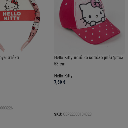
Royal στέκα
Hello Kitty παιδικό καπέλο μπέιζμπολ
53 cm
Hello Kitty
7,50
€
το καλάθι
Προσθήκη στο καλάθι
0003226
SKU:
CEP2200010432B