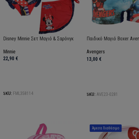
Disney Minnie Σετ Μαγιό & Σαρόνγκ
Παιδικό Μαγιό Boxer Ave
Minnie
Avengers
22,90
€
13,00
€
Επιλογή
Επιλογή
SKU:
FML358114
SKU:
AVE23-0281
Άμεσα διαθέσιμο