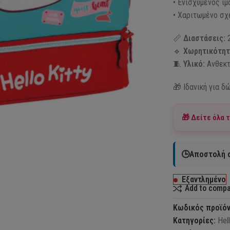
• Ενισχυμένος ι
• Χαριτωμένο σχέ
📏
Διαστάσεις:
2
🔹
Χωρητικότητ
🧵
Υλικό:
Ανθεκτ
🎁 Ιδανική για δ
🎁 Δείτε όλα 
🕒Αποστολή σ
Εξαντλημένο
Add to comp
Κωδικός προϊό
Κατηγορίες:
Hell