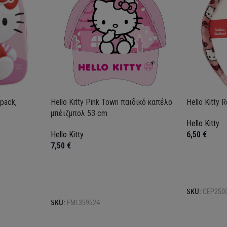
Hello Kitty Pink Town παιδικό καπέλο
kpack,
Hello Kitty 
μπέιζμπολ 53 cm
Hello Kitty
Hello Kitty
6,50
€
7,50
€
Προσθήκη σ
Προσθήκη στο καλάθι
SKU:
CEP250
SKU:
FML359524