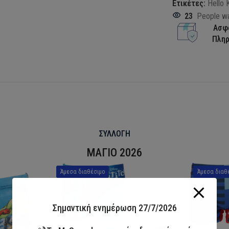
Ετικέτες:
Hello 
23
People wa
Ασφ
Πλη
ΣΥΛΛΟΓΗ
ΜΑΓΙΟ 2026
Άμεσα διαθέσιμο
Άμεσα διαθ
Σημαντική ενημέρωση 27/7/2026