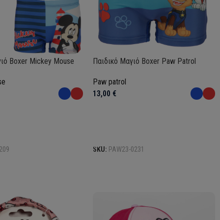
ιό Boxer Mickey Mouse
Παιδικό Μαγιό Boxer Paw Patrol
se
Paw patrol
13,00
€
Επιλογή
209
SKU:
PAW23-0231