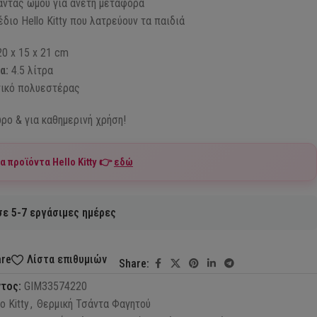
μάντας ώμου για άνετη μεταφορά
διο Hello Kitty που λατρεύουν τα παιδιά
0 x 15 x 21 cm
α:
4.5 λίτρα
ικό πολυεστέρας
ώρο & για καθημερινή χρήση!
τα προϊόντα
Hello Kitty
👉
εδώ
ε 5-7 εργάσιμες ημέρες
are
Λίστα επιθυμιών
Share:
ντος:
GIM33574220
o Kitty
,
Θερμική Τσάντα Φαγητού