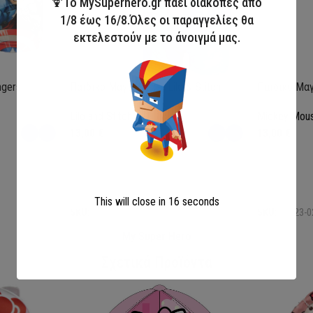
🍹Το MySuperhero.gr πάει διακοπές από
1/8 έως 16/8.Όλες οι παραγγελίες θα
εκτελεστούν με το άνοιγμά μας.
ngers
Παιδικό Μαγιό Boxer Lilo & Stitch
Παιδικό Μαγ
Lilo and Stitch
Mickey Mou
13,00
€
13,00
€
Επιλογή
Επιλογή
This will close in
15
seconds
SKU:
LIL36-0370
SKU:
MIC23-0
My Super Hero
Σχετικά Προϊόντα