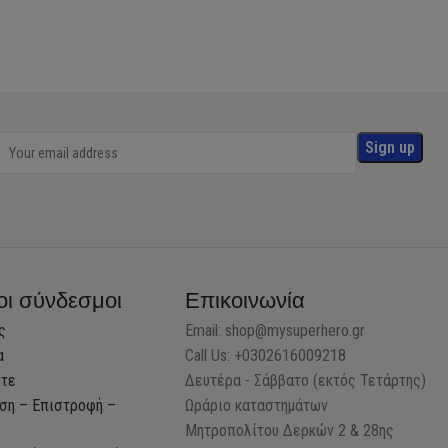
οι σύνδεσμοι
Επικοινωνία
ς
Email:
shop@mysuperhero.gr
α
Call Us: +0302616009218
στε
Δευτέρα - Σάββατο (εκτός Τετάρτης)
ση – Επιστροφή –
Ωράριο καταστημάτων
Μητροπολίτου Δερκών 2 & 28ης