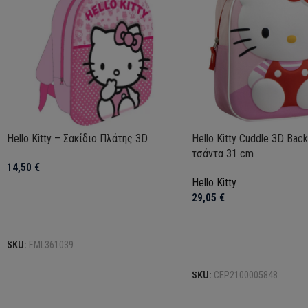
Hello Kitty – Σακίδιο Πλάτης 3D
Hello Kitty Cuddle 3D Bac
τσάντα 31 cm
14,50
€
Hello Kitty
29,05
€
Προσθήκη στο καλάθι
SKU:
FML361039
Προσθήκη στο καλάθι
SKU:
CEP2100005848