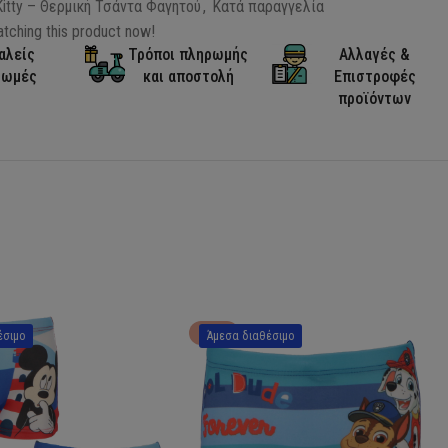
Kitty – Θερμική Τσάντα Φαγητού
,
Κατά παραγγελία
tching this product now!
αλείς
Τρόποι πληρωμής
Αλλαγές &
ρωμές
και αποστολή
Επιστροφές
προϊόντων
HOT
έσιμο
Άμεσα διαθέσιμο