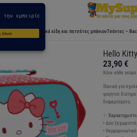
Αρχική
Ήρωες
Λευκά είδη και πετσέτες μπάνιου
Τσάντες – Bac
Hello Kit
23,90
€
Κάνε κάθε γεύμα 
Ιδανική για σχολ
φαγητού διατηρε
διαμερίσματα.
✨
Χαρακτηριστι
• Δύο ξεχωριστά
• Θερμομονωτικό