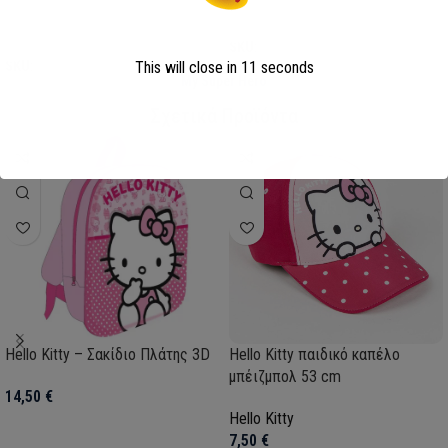
Επιλογή
Επιλογή
SKU:
AVE23-0281
This will close in
10
seconds
SKU:
FML358114
My Super Hero
Σχετικά Προϊόντα
Hello Kitty – Σακίδιο Πλάτης 3D
Hello Kitty παιδικό καπέλο
μπέιζμπολ 53 cm
14,50
€
Hello Kitty
7,50
€