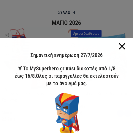
ΣΥΛΛΟΓΗ
ΜΑΓΙΟ 2026
HOT
Άμεσα διαθέσιμο
Σημαντική ενημέρωση 27/7/2026
🍹Το MySuperhero.gr πάει διακοπές από 1/8
έως 16/8.Όλες οι παραγγελίες θα εκτελεστούν
με το άνοιγμά μας.
Disney Minnie Σετ Μαγιό &
Παιδικό Μαγιό Boxer Avengers
Σαρόνγκ
Avengers
Minnie
13,00
€
22,90
€