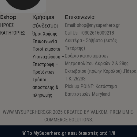
Eshop
Χρήσιμοι
Επικοινωνία
σύνδεσμοι
ΗΡΩΕΣ
Email:
shop@mysuperhero.gr
ΚΑΤΗΓΟΡΙΕΣ
Call Us: +0302616009218
Όροι Χρήσης
Δευτέρα - Σάββατο (εκτός
Επικοινωνία
Τετάρτης)
Ποιοί είμαστε
Ωράριο καταστημάτων
Υπαναχώρηση –
Μητροπολίτου Δερκών 2 & 28ης
Επιστροφή –
Οκτωβρίου (πρώην Καρόλου) ,Πάτρα
Προϊόντων
Τ.Κ. 26233
Τρόποι
Pick up POINT: Κατάστημα
αποστολής &
Βαπτιστικών Mairyland
πληρωμής
WWW.MYSUPERHERO.GR 2025 CREATED BY VALKOM. PREMIUM E-
COMMERCE SOLUTIONS.
🍹Το MySuperhero.gr πάει διακοπές από 1/8