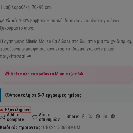
1 μαξιλαροθήκη: 70×90 cm
✔️
Υλικό
: 100% βαμβάκι – απαλό, διαπνέον και άνετο για έναν
ξεκούραστο ύπνο.
Η αγαπημένη Minnie Mouse θα δώσει στο δωμάτιο μια παιχνιδιάρικη,
χαρούμενη ατμόσφαιρα, κάνοντάς το ιδανικό για κάθε μικρή
πριγκίπισσα! 👑
🎁 Δείτε όλα τα προϊόντα
Minnie
👉
εδώ
🕒Αποστολή σε 5-7 εργάσιμες ημέρες
Εξαντλημένο
Add to
Λίστα
Share:
compare
επιθυμιών
Κωδικός προϊόντος:
CBX24133628MNM