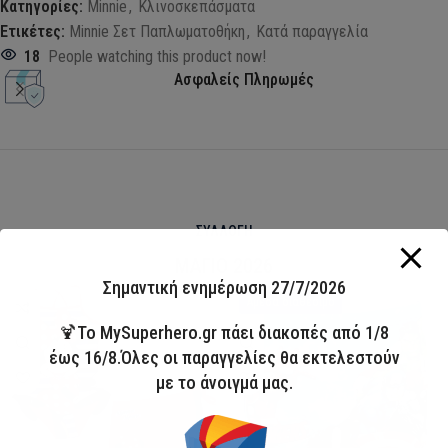
Κατηγορίες:
Minnie
,
Κλινοσκεπάσματα
Ετικέτες:
Minnie Σετ Παπλωματοθήκη
,
Κατά παραγγελία
18
People watching this product now!
Ασφαλείς Πληρωμές
ΣΥΛΛΟΓΗ
ΜΑΓΙΟ 2026
Σημαντική ενημέρωση 27/7/2026
HOT
Άμεσα διαθέσιμο
🍹Το MySuperhero.gr πάει διακοπές από 1/8
έως 16/8.Όλες οι παραγγελίες θα εκτελεστούν
με το άνοιγμά μας.