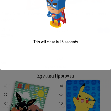
Disney Minnie Σετ Μαγιό &
Παιδικό Μαγιό Boxer Avengers
Σαρόνγκ
Avengers
Minnie
13,00
€
22,90
€
This will close in
15
seconds
Επιλογή
Επιλογή
SKU:
AVE23-0281
SKU:
FML358114
My Super Hero
Σχετικά Προϊόντα