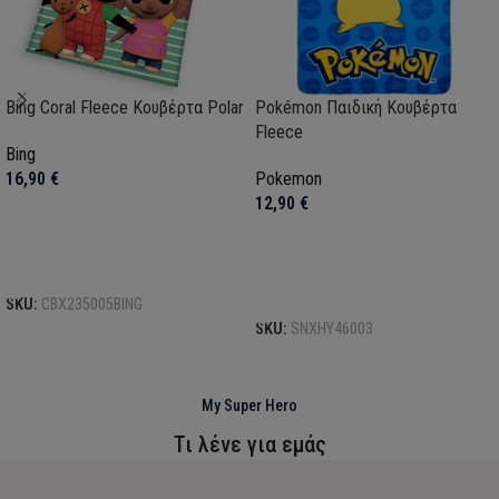
Bing Coral Fleece Κουβέρτα Polar
Pokémon Παιδική Κουβέρτα
Fleece
Bing
16,90
€
Pokemon
12,90
€
Προσθήκη στο καλάθι
Προσθήκη στο καλάθι
SKU:
CBX235005BING
SKU:
SNXHY46003
My Super Hero
Τι λένε για εμάς