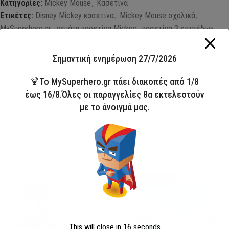
Κατηγορίες:
Mickey Mouse
,
Κασετίνα
Ετικέτες:
Disney Mickey κασετίνα
,
Mickey Mouse σχολικά
,
MySuperhero.gr
,
γεμάτη κασετίνα Mickey
,
κασετίνα 3 επιπέδων
,
Κατά παραγγελία
,
παιδική κασετίνα Disney
,
σχολικά Disney
25
People watching this product now!
Σημαντική ενημέρωση 27/7/2026
Ασφαλείς Πληρωμές
🍹Το MySuperhero.gr πάει διακοπές από 1/8
έως 16/8.Όλες οι παραγγελίες θα εκτελεστούν
με το άνοιγμά μας.
ΣΥΛΛΟΓΗ
ΜΑΓΙΟ 2026
HOT
Άμεσα διαθέσιμο
This will close in
15
seconds