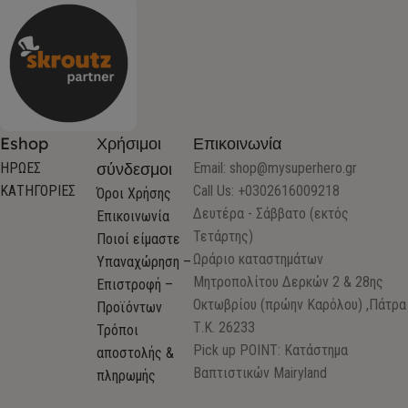
Eshop
Χρήσιμοι
Επικοινωνία
σύνδεσμοι
ΗΡΩΕΣ
Email:
shop@mysuperhero.gr
ΚΑΤΗΓΟΡΙΕΣ
Call Us: +0302616009218
Όροι Χρήσης
Δευτέρα - Σάββατο (εκτός
Επικοινωνία
Τετάρτης)
Ποιοί είμαστε
Ωράριο καταστημάτων
Υπαναχώρηση –
Μητροπολίτου Δερκών 2 & 28ης
Επιστροφή –
Οκτωβρίου (πρώην Καρόλου) ,Πάτρα
Προϊόντων
Τ.Κ. 26233
Τρόποι
Pick up POINT: Κατάστημα
αποστολής &
Βαπτιστικών Mairyland
πληρωμής