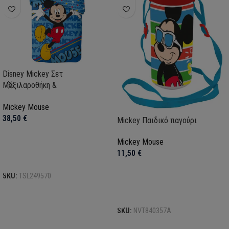
Disney Mickey Σετ
Μαξιλαροθήκη &
Παπλωματοθήκη – 100% Βαμβάκι
Mickey Mouse
38,50
€
Mickey Παιδικό παγούρι
Mickey Mouse
11,50
€
Προσθήκη στο καλάθι
SKU:
TSL249570
Προσθήκη στο καλάθι
SKU:
NVT840357A