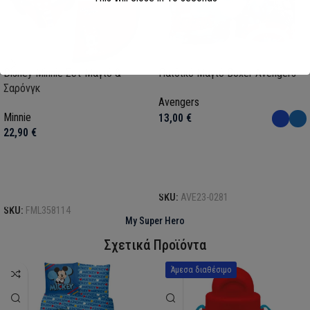
Disney Minnie Σετ Μαγιό &
Παιδικό Μαγιό Boxer Avengers
Σαρόνγκ
Avengers
Minnie
13,00
€
22,90
€
Επιλογή
Επιλογή
SKU:
AVE23-0281
SKU:
FML358114
My Super Hero
Σχετικά Προϊόντα
Άμεσα διαθέσιμο