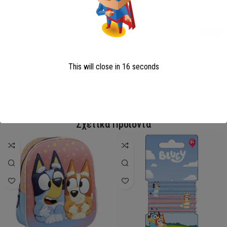
Σαρόνγκ
Avengers
Minnie
13,00
€
22,90
€
This will close in
15
seconds
Επιλογή
Επιλογή
SKU:
AVE23-0281
SKU:
FML358114
My Super Hero
Σχετικά Προϊόντα