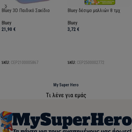
Bluey 3D Παιδικό Σακίδιο
Bluey δέσιμο μαλλιών 8 τμχ
Bluey
Bluey
21,90
€
3,72
€
Προσθήκη στο καλάθι
Προσθήκη στο καλάθι
SKU:
CEP2100005867
SKU:
CEP2500002772
My Super Hero
Τι λένε για εμάς