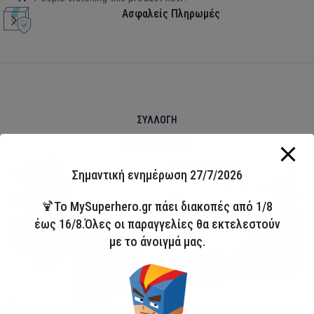
Ασφαλείς Πληρωμές
ΣΥΛΛΟΓΗ
ΜΑΓΙΟ 2026
HOT
Άμεσα διαθέσιμο
Σημαντική ενημέρωση 27/7/2026
🍹Το MySuperhero.gr πάει διακοπές από 1/8
έως 16/8.Όλες οι παραγγελίες θα εκτελεστούν
με το άνοιγμά μας.
Disney Minnie Σετ Μαγιό &
Παιδικό Μαγιό Boxer Avengers