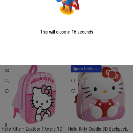
Minnie
13,00
€
22,90
€
Επιλογή
This will close in
16
seconds
Επιλογή
SKU:
AVE23-0281
SKU:
FML358114
My Super Hero
Σχετικά Προϊόντα
Άμεσα διαθέσιμο
Hello Kitty – Σακίδιο Πλάτης 3D
Hello Kitty Cuddle 3D Backpack,