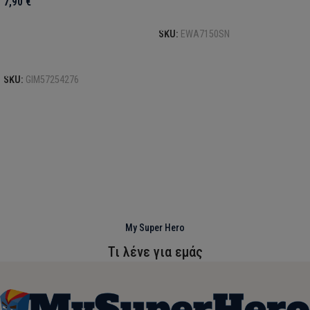
7,90
€
Select options
SKU:
EWA7150SN
Προσθήκη στο καλάθι
SKU:
GIM57254276
My Super Hero
Τι λένε για εμάς