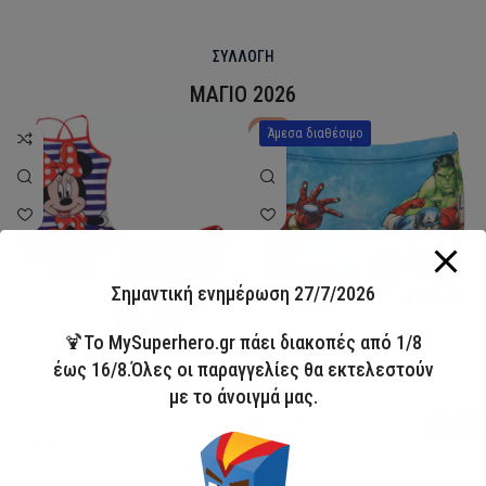
ΣΥΛΛΟΓΗ
ΜΑΓΙΟ 2026
HOT
Άμεσα διαθέσιμο
Σημαντική ενημέρωση 27/7/2026
🍹Το MySuperhero.gr πάει διακοπές από 1/8
Disney Minnie Σετ Μαγιό &
Παιδικό Μαγιό Boxer Avengers
έως 16/8.Όλες οι παραγγελίες θα εκτελεστούν
Σαρόνγκ
με το άνοιγμά μας.
Avengers
Minnie
13,00
€
22,90
€