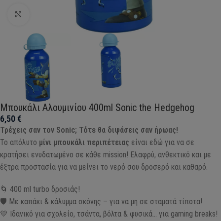
Click to enlarge
Μπουκάλι Αλουμινίου 400ml Sonic the Hedgehog
6,50
€
Τρέχεις σαν τον Sonic; Τότε θα διψάσεις σαν ήρωας!
Το απόλυτο
μίνι μπουκάλι περιπέτειας
είναι εδώ για να σε
κρατήσει ενυδατωμένο σε κάθε mission! Ελαφρύ, ανθεκτικό και με
έξτρα προστασία για να μείνει το νερό σου δροσερό και καθαρό.
🌀 400 ml turbo δροσιάς!
🛡️ Με καπάκι & κάλυμμα σκόνης – για να μη σε σταματά τίποτα!
💙 Ιδανικό για σχολείο, τσάντα, βόλτα & φυσικά… για gaming breaks!