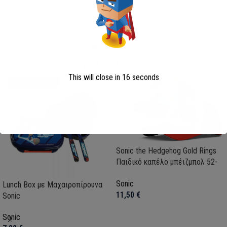
Επιλογή
Επιλογή
SKU:
AVE23-0281
SKU:
FML358114
My Super Hero
Σχετικά Προϊόντα
This will close in
15
seconds
Άμεσα διαθέσιμο
Sonic the Hedgehog Gold Rings
Παιδικό καπέλο μπέιζμπολ 52-
54 cm
Sonic
Lunch Box με Μαχαιροπίρουνα
11,50
€
Sonic
Sonic