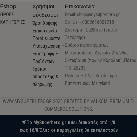
Eshop
Χρήσιμοι
Επικοινωνία
σύνδεσμοι
ΗΡΩΕΣ
Email:
shop@mysuperhero.gr
ΚΑΤΗΓΟΡΙΕΣ
Call Us: +0302616009218
Όροι Χρήσης
Δευτέρα - Σάββατο (εκτός
Επικοινωνία
Τετάρτης)
Ποιοί είμαστε
Ωράριο καταστημάτων
Υπαναχώρηση –
Μητροπολίτου Δερκών 2 & 28ης
Επιστροφή –
Οκτωβρίου (πρώην Καρόλου) ,Πάτρα
Προϊόντων
Τ.Κ. 26233
Τρόποι
Pick up POINT: Κατάστημα
αποστολής &
Βαπτιστικών Mairyland
πληρωμής
WWW.MYSUPERHERO.GR 2025 CREATED BY VALKOM. PREMIUM E-
COMMERCE SOLUTIONS.
🍹Το MySuperhero.gr πάει διακοπές από 1/8
έως 16/8.Όλες οι παραγγελίες θα εκτελεστούν
0