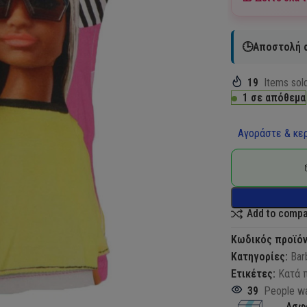
🕒Αποστολή σ
19
Items sold
1 σε απόθεμα
Αγοράστε & κερ
Add to comp
Κωδικός προϊό
Κατηγορίες:
Bar
Ετικέτες:
Κατά 
39
People wa
Ασφ