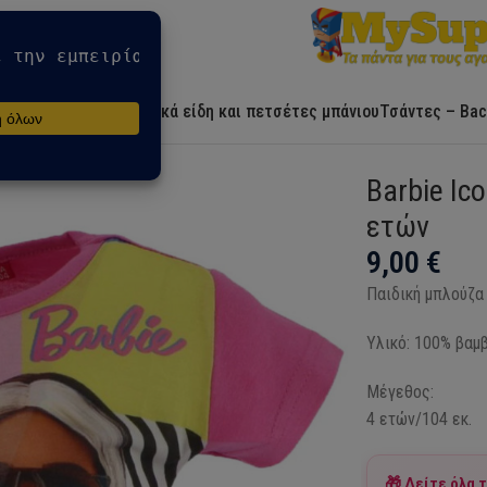
Αρχική
Ήρωες
Λευκά είδη και πετσέτες μπάνιου
Τσάντες – Bac
 4 ετών
Barbie Ic
ετών
9,00
€
Παιδική μπλούζα 
Υλικό: 100% βαμ
Μέγεθος:
4 ετών/104 εκ.
🎁 Δείτε όλα 