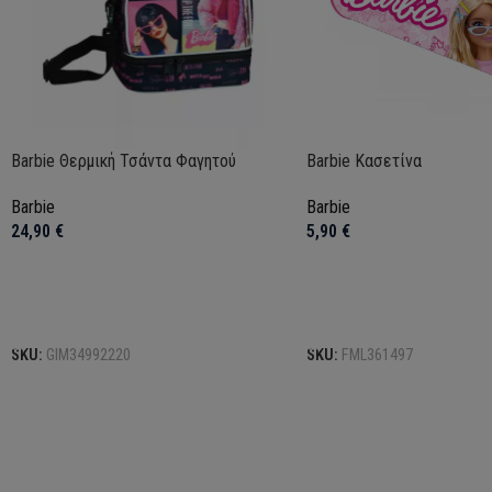
Barbie Θερμική Τσάντα Φαγητού
Barbie Κασετίνα
Barbie
Barbie
24,90
€
5,90
€
Προσθήκη στο καλάθι
Προσθήκη στο καλάθι
SKU:
GIM34992220
SKU:
FML361497