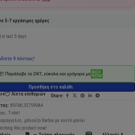
ε 5-7 εργάσιμες ημέρες
 in last 3 days
δίστε 9 πόντους!
📦 Παράλαβε το 24/7, εύκολα και γρήγορα με
Προσθήκη στο καλάθι
are
Λίστα επιθυμιών
Share:
ντος:
85FML357599A4
bie
,
T-shirt
παραγγελία
,
μπλούζα Barbie με κοντό μανίκι
tching this product now!
αλείς
Τρόποι πληρωμής
Αλλαγές &