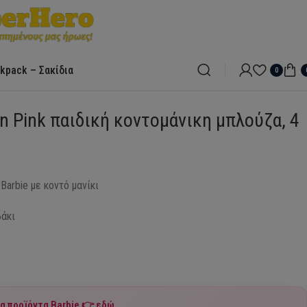
kpack – Σακίδια
0
on Pink παιδική κοντομάνικη μπλούζα, 4
Barbie με κοντό μανίκι
βάκι
τα προϊόντα
Barbie
👉
εδώ