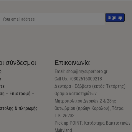
οι σύνδεσμοι
Επικοινωνία
ς
Email:
shop@mysuperhero.gr
α
Call Us: +0302616009218
στε
Δευτέρα - Σάββατο (εκτός Τετάρτης)
ση – Επιστροφή –
Ωράριο καταστημάτων
Μητροπολίτου Δερκών 2 & 28ης
στολής & πληρωμής
Οκτωβρίου (πρώην Καρόλου) ,Πάτρα
Τ.Κ. 26233
Pick up POINT: Κατάστημα Βαπτιστικών
Mairyland