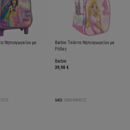
τα Νηπιαγωγείου με
Barbie Τσάντα Νηπιαγωγείου με
Ρόδες
Barbie
39,90
€
το καλάθι
Προσθήκη στο καλάθι
91072
SKU:
GIM34989072