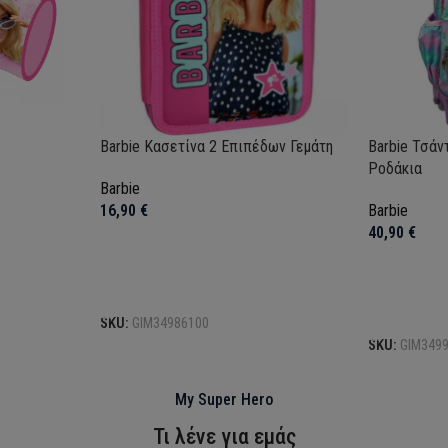
Barbie Κασετίνα 2 Επιπέδων Γεμάτη
Barbie Τσάν
Ροδάκια
Barbie
16,90
€
Barbie
40,90
€
Προσθήκη στο καλάθι
Προσθήκη σ
SKU:
GIM34986100
SKU:
GIM349
My Super Hero
Τι λένε για εμάς