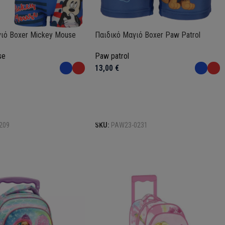
ιό Boxer Mickey Mouse
Παιδικό Μαγιό Boxer Paw Patrol
se
Paw patrol
13,00
€
Επιλογή
209
SKU:
PAW23-0231