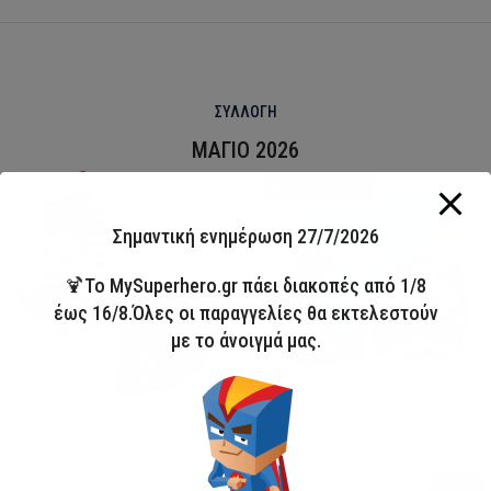
ΣΥΛΛΟΓΗ
ΜΑΓΙΟ 2026
HOT
Άμεσα διαθέσιμο
Σημαντική ενημέρωση 27/7/2026
🍹Το MySuperhero.gr πάει διακοπές από 1/8
έως 16/8.Όλες οι παραγγελίες θα εκτελεστούν
με το άνοιγμά μας.
Disney Minnie Σετ Μαγιό &
Παιδικό Μαγιό Boxer Avengers
Σαρόνγκ
Avengers
Minnie
13,00
€