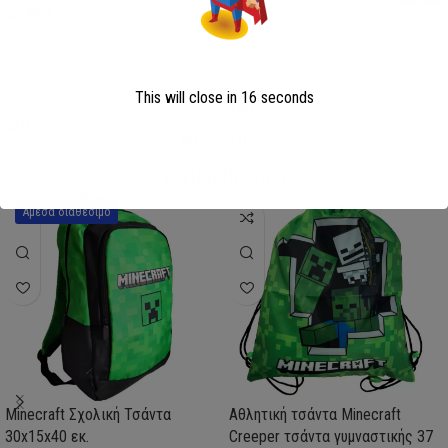
22,90
€
Επιλογή
Επιλογή
This will close in
16
seconds
SKU:
AVE23-0281
SKU:
FML358114
My Super Hero
Σχετικά Προϊόντα
Άμεσα διαθέσιμο
Minecraft Σχολική Τσάντα
Αθλητική τσάντα Minecraft
30x15x40 εκ.
Creeper τσάντα γυμναστικής 37