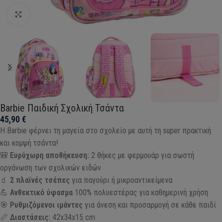
Click to enlarge
Barbie Παιδική Σχολική Τσάντα
45,90
€
Η Barbie φέρνει τη μαγεία στο σχολείο με αυτή τη super πρακτική
και κομψή τσάντα!
🎒
Ευρύχωρη αποθήκευση:
2 θήκες με φερμουάρ για σωστή
οργάνωση των σχολικών ειδών
🧃
2 πλαϊνές τσέπες
για παγούρι ή μικροαντικείμενα
💪
Ανθεκτικό ύφασμα
100% πολυεστέρας για καθημερινή χρήση
🎯
Ρυθμιζόμενοι ιμάντες
για άνεση και προσαρμογή σε κάθε παιδί
📏
Διαστάσεις:
42x34x15 cm