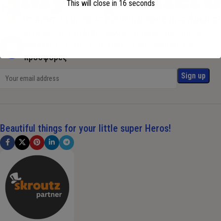
This will close in
16
seconds
Εγγραφείτε στη λίστα αλληλογραφίας μας για να
λαμβάνετε τυχόν τελευταίες ενημερώσεις και
προσφορές
Beautiful things for your little super Heros!