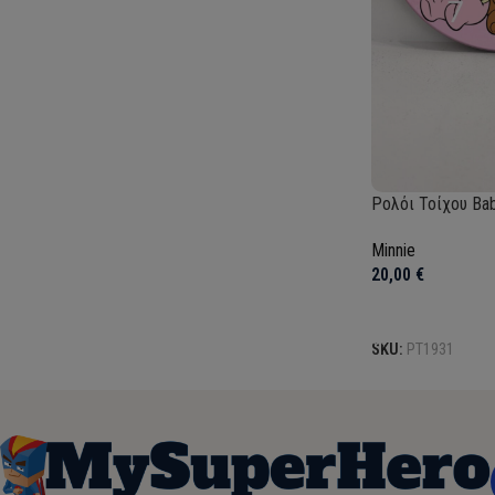
Ρολόι Τοίχου Bab
Minnie
20,00
€
Προσθήκη στο κα
SKU:
PT1931