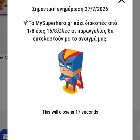
Ρολόι Τοίχου Minnie με Όνομα
Σημαντική ενημέρωση 27/7/2026
Minnie
🍹Το MySuperhero.gr πάει διακοπές από
20,00
€
1/8 έως 16/8.Όλες οι παραγγελίες θα
Προσθήκη στο καλάθι
εκτελεστούν με το άνοιγμά μας.
SKU:
ΡΤ1911
y Minnie με Όνομα
λάθι
This will close in
16
seconds
Εγγραφείτε στη λίστα αλληλογραφίας μας για να
λαμβάνετε τυχόν τελευταίες ενημερώσεις και