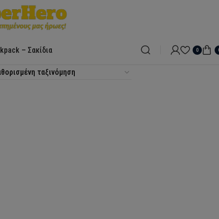
kpack – Σακίδια
0