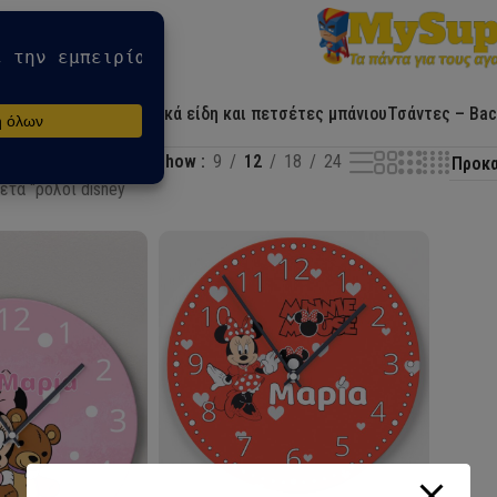
Αρχική
Ήρωες
Λευκά είδη και πετσέτες μπάνιου
Τσάντες – Bac
Show
9
12
18
24
έτα “ρολόι disney