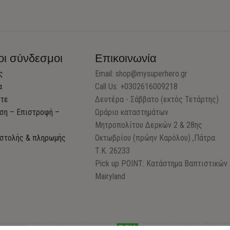
οι σύνδεσμοι
Επικοινωνία
ς
Email:
shop@mysuperhero.gr
α
Call Us: +0302616009218
στε
Δευτέρα - Σάββατο (εκτός Τετάρτης)
ση – Επιστροφή –
Ωράριο καταστημάτων
Μητροπολίτου Δερκών 2 & 28ης
στολής & πληρωμής
Οκτωβρίου (πρώην Καρόλου) ,Πάτρα
Τ.Κ. 26233
Pick up POINT: Κατάστημα Βαπτιστικών
Mairyland