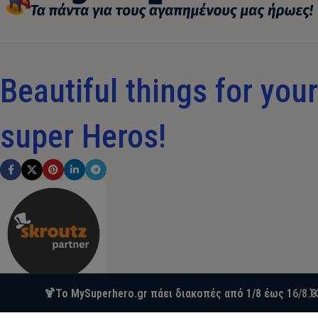
Beautiful things for your 
super Heros!
🍹Το MySuperhero.gr πάει διακοπές από 1/8 έως 16/8.Ό
WWW.MYSUPERHERO.GR 2025 CREATED BY VALKOM. PREMIUM E-C