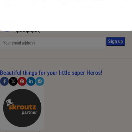
Εγγραφείτε στη λίστα αλληλογραφίας μας για να
λαμβάνετε τυχόν τελευταίες ενημερώσεις και
προσφορές
Beautiful things for your little super Heros!