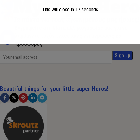
This will close in
17
seconds
Εγγραφείτε στη λίστα αλληλογραφίας μας για να
λαμβάνετε τυχόν τελευταίες ενημερώσεις και
προσφορές
Beautiful things for your little super Heros!