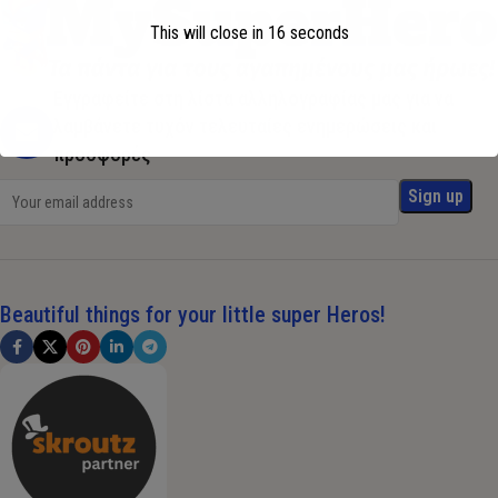
This will close in
16
seconds
Εγγραφείτε στη λίστα αλληλογραφίας μας για να
λαμβάνετε τυχόν τελευταίες ενημερώσεις και
προσφορές
Beautiful things for your little super Heros!