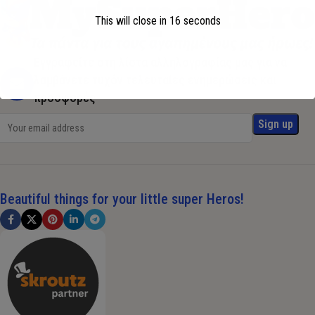
This will close in
16
seconds
Εγγραφείτε στη λίστα αλληλογραφίας μας για να
λαμβάνετε τυχόν τελευταίες ενημερώσεις και
προσφορές
Beautiful things for your little super Heros!