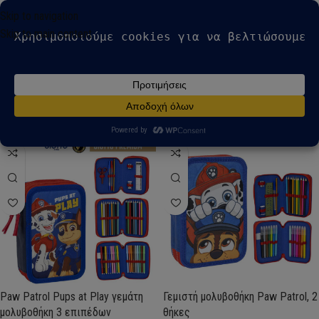
modal-check
Skip to navigation
Skip to main content
Αρχική σελίδα
Προβάλλονται όλα - 2
Προϊόντα με ετικέτα “Paw Patrol γεμιστή
αποτελέσματα
μολυβοθήκη”
Show sidebar
Paw Patrol Pups at Play γεμάτη
Γεμιστή μολυβοθήκη Paw Patrol, 2
μολυβοθήκη 3 επιπέδων
θήκες