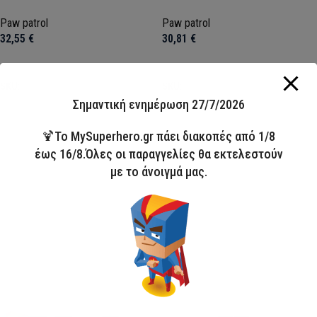
Paw patrol
Paw patrol
32,55
€
30,81
€
Προσθήκη στο καλάθι
Προσθήκη στο καλάθι
SKU:
CEP2700001294
SKU:
CEP2700001136
Σημαντική ενημέρωση 27/7/2026
🍹Το MySuperhero.gr πάει διακοπές από 1/8
έως 16/8.Όλες οι παραγγελίες θα εκτελεστούν
με το άνοιγμά μας.