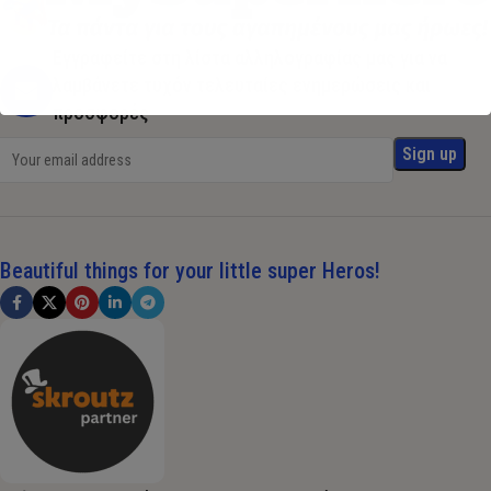
Εγγραφείτε στη λίστα αλληλογραφίας μας για να
λαμβάνετε τυχόν τελευταίες ενημερώσεις και
προσφορές
Beautiful things for your little super Heros!