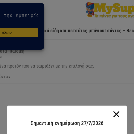
Αρχική
Ήρωες
Λευκά είδη και πετσέτες μπάνιου
Τσάντες – Bac
έτα “παιδική
”
να προϊόν που να ταιριάζει με την επιλογή σας.
Σημαντική ενημέρωση 27/7/2026