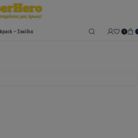
kpack – Σακίδια
0