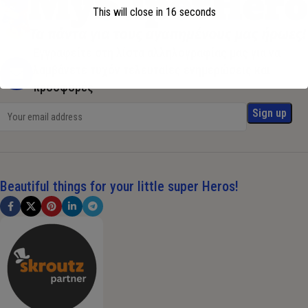
This will close in
16
seconds
Εγγραφείτε στη λίστα αλληλογραφίας μας για να
λαμβάνετε τυχόν τελευταίες ενημερώσεις και
προσφορές
Beautiful things for your little super Heros!