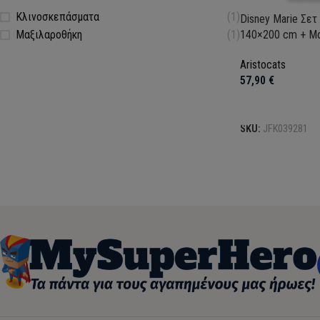
Κλινοσκεπάσματα
(1)
Disney Marie Σε
140×200 cm + Μ
Μαξιλαροθήκη
(1)
Aristocats
57,90
€
Προσθήκη στο κα
SKU:
JFK039281