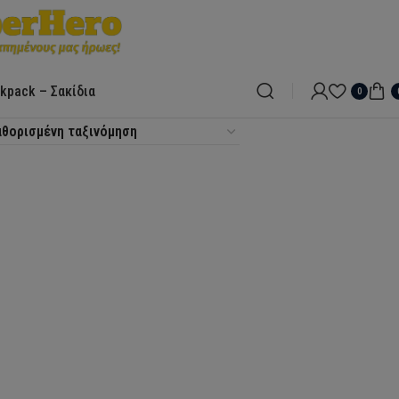
kpack – Σακίδια
0