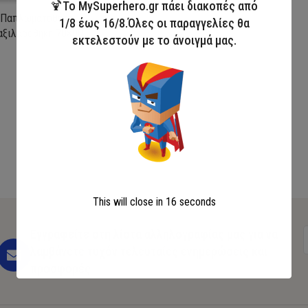
🍹Το MySuperhero.gr πάει διακοπές από
τ Παπλωματοθήκη
1/8 έως 16/8.Όλες οι παραγγελίες θα
αξιλαροθήκη 70×90
εκτελεστούν με το άνοιγμά μας.
λάθι
This will close in
16
seconds
Εγγραφείτε στη λίστα αλληλογραφίας μας για να
λαμβάνετε τυχόν τελευταίες ενημερώσεις και
προσφορές