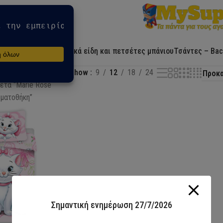
Αρχική
Ήρωες
Λευκά είδη και πετσέτες μπάνιου
Τσάντες – Bac
Show
9
12
18
24
έτα “Marie Rose
ωματοθήκη”
Σημαντική ενημέρωση 27/7/2026