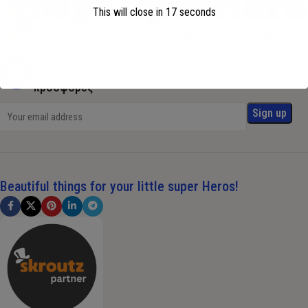
This will close in
16
seconds
Εγγραφείτε στη λίστα αλληλογραφίας μας για να
λαμβάνετε τυχόν τελευταίες ενημερώσεις και
προσφορές
Beautiful things for your little super Heros!