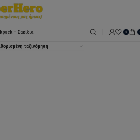
kpack – Σακίδια
0