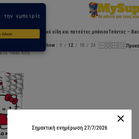
Αρχική
Ήρωες
Λευκά είδη και πετσέτες μπάνιου
Τσάντες – Bac
Show
9
12
18
24
τα “Hello Kitty
Σημαντική ενημέρωση 27/7/2026