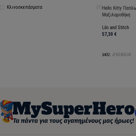
Κλινοσκεπάσματα
(1)
Hello Kitty Παπλ
Μαξιλαροθήκη
Lilo and Stitch
57,30
€
Προσθήκη στο κα
SKU:
JFK040638