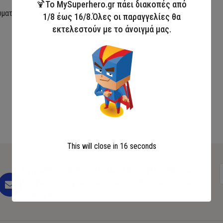
🍹Το MySuperhero.gr πάει διακοπές από
ωματοθήκη με
1/8 έως 16/8.Όλες οι παραγγελίες θα
εκτελεστούν με το άνοιγμά μας.
λάθι
This will close in
16
seconds
Εγγραφείτε στη λίστα αλληλογραφίας μας για να
λαμβάνετε τυχόν τελευταίες ενημερώσεις και
προσφορές