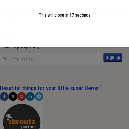
This will close in
17
seconds
Εγγραφείτε στη λίστα αλληλογραφίας μας για να
λαμβάνετε τυχόν τελευταίες ενημερώσεις και
προσφορές
Beautiful things for your little super Heros!