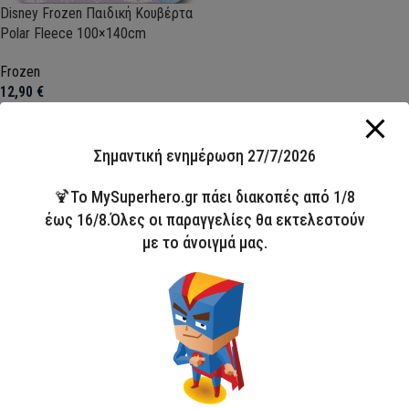
Disney Frozen Παιδική Κουβέρτα
Polar Fleece 100×140cm
Frozen
12,90
€
Προσθήκη στο καλάθι
Σημαντική ενημέρωση 27/7/2026
SKU:
FML367253
🍹Το MySuperhero.gr πάει διακοπές από 1/8
έως 16/8.Όλες οι παραγγελίες θα εκτελεστούν
με το άνοιγμά μας.