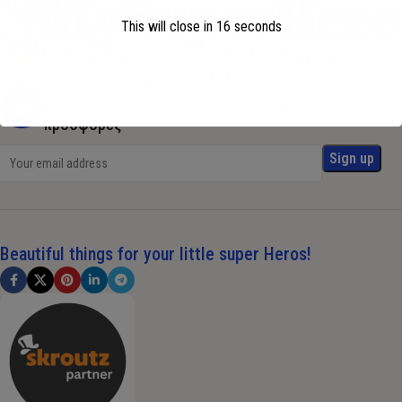
This will close in
16
seconds
Εγγραφείτε στη λίστα αλληλογραφίας μας για να
λαμβάνετε τυχόν τελευταίες ενημερώσεις και
προσφορές
Beautiful things for your little super Heros!