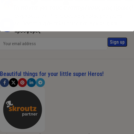
Εγγραφείτε στη λίστα αλληλογραφίας μας για να
λαμβάνετε τυχόν τελευταίες ενημερώσεις και
προσφορές
Beautiful things for your little super Heros!