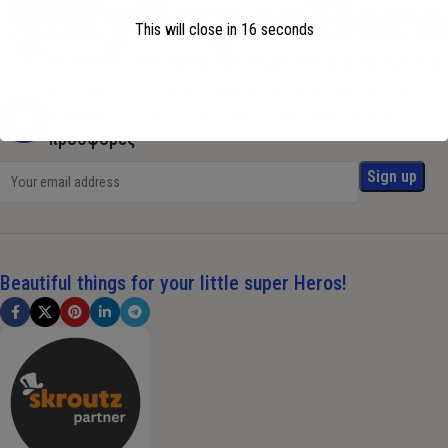
This will close in
16
seconds
Εγγραφείτε στη λίστα αλληλογραφίας μας για να
λαμβάνετε τυχόν τελευταίες ενημερώσεις και
προσφορές
Beautiful things for your little super Heros!