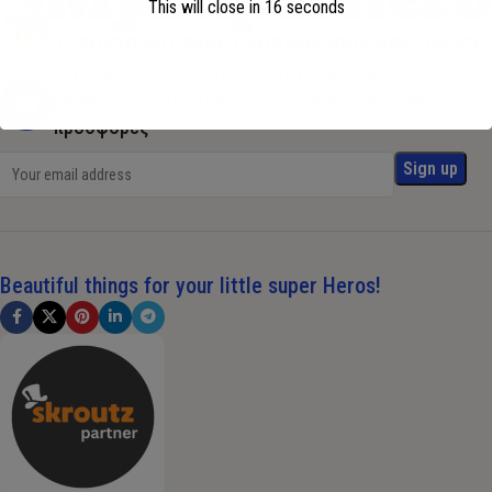
This will close in
16
seconds
Εγγραφείτε στη λίστα αλληλογραφίας μας για να
λαμβάνετε τυχόν τελευταίες ενημερώσεις και
προσφορές
Beautiful things for your little super Heros!