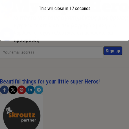
This will close in
17
seconds
Εγγραφείτε στη λίστα αλληλογραφίας μας για να
λαμβάνετε τυχόν τελευταίες ενημερώσεις και
προσφορές
Beautiful things for your little super Heros!