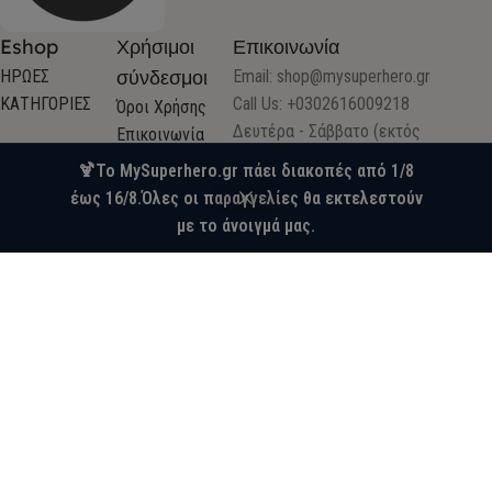
Eshop
Χρήσιμοι
Επικοινωνία
σύνδεσμοι
ΗΡΩΕΣ
Email:
shop@mysuperhero.gr
ΚΑΤΗΓΟΡΙΕΣ
Call Us: +0302616009218
Όροι Χρήσης
Δευτέρα - Σάββατο (εκτός
Επικοινωνία
Τετάρτης)
Ποιοί είμαστε
🍹Το MySuperhero.gr πάει διακοπές από 1/8
Ωράριο καταστημάτων
Υπαναχώρηση –
έως 16/8.Όλες οι παραγγελίες θα εκτελεστούν
0
Μητροπολίτου Δερκών 2 & 28ης
Επιστροφή –
με το άνοιγμά μας.
Wishlist
Ο λογαριασμός μου
Καλάθι
Φίλτρα
Οκτωβρίου (πρώην Καρόλου) ,Πάτρα
Προϊόντων
Τ.Κ. 26233
Τρόποι
Pick up POINT: Κατάστημα
αποστολής &
Βαπτιστικών Mairyland
πληρωμής
WWW.MYSUPERHERO.GR 2025 CREATED BY VALKOM. PREMIUM E-
COMMERCE SOLUTIONS.