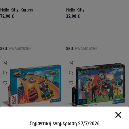
Hello Kitty
,
Kuromi
Hello Kitty
72,90
€
32,90
€
Προσθήκη στο καλάθι
Προσθήκη στο καλάθι
SKU:
EWA50203HK
SKU:
EWA50152HK
Hot Wheels Fire Track 24 db-os
One Piece συμπαγές παζλ 1500
Σημαντική ενημέρωση 27/7/2026
maxi παζλ Clementoni
τεμαχίων Clementoni