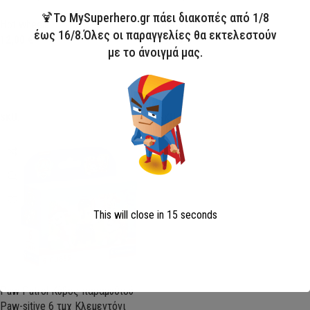
🍹Το MySuperhero.gr πάει διακοπές από 1/8
Hot wheels
One Piece
έως 16/8.Όλες οι παραγγελίες θα εκτελεστούν
12,00
€
19,90
€
με το άνοιγμά μας.
Προσθήκη στο καλάθι
Προσθήκη στο καλάθι
SKU:
CMC28523
SKU:
CMC31746
This will close in
15
seconds
Paw Patrol Κύβος παραμυθιού
Paw-sitive 6 τμχ Κλεμεντόνι